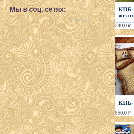
Мы в соц. сетях:
КПБ-
желты
www.afisha-irkutsk.ru
340,0 ₽
КПБ-
850,0 ₽