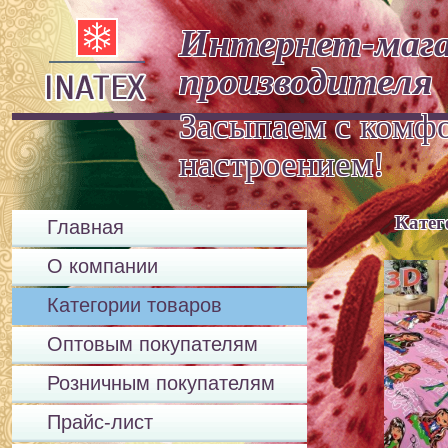
Интернет-мага
производителя
Засыпаем с комф
настроение
Катег
Главная
О компании
Категории товаров
Оптовым покупателям
Розничным покупателям
Прайс-лист