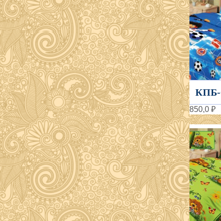
КПБ-
850,0 ₽