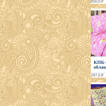
850,0 ₽
КПБ-
облаке
297,0 ₽