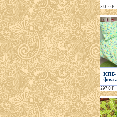
340,0 ₽
КПБ-
фиста
297,0 ₽