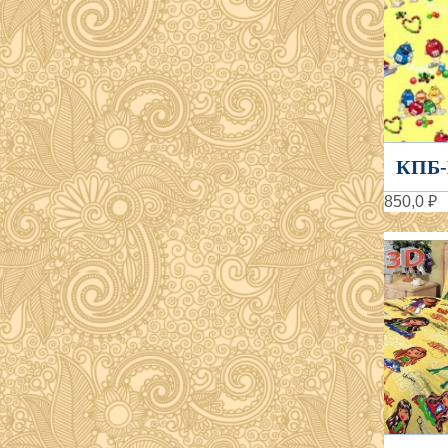
КПБ-
850,0 ₽