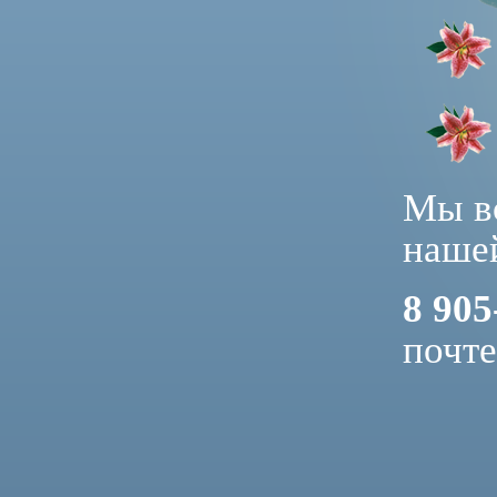
Мы вс
нашей
8 905
почт