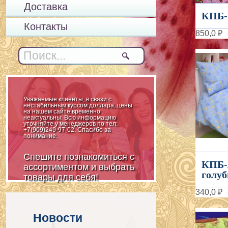
Доставка
КПБ-
Контакты
850,0 ₽
Уважаемые клиенты, в связи с
нестабильным курсом доллара, цены
на нашем сайте временно
неактуальны. Всю информацию
уточняйте у менеджеров по тел:
+7(909)249-97-02. Спасибо за
понимание.
Спешите познакомиться с
КПБ-
ассортиментом и выбрать
голуб
товары для себя!
340,0 ₽
Новости