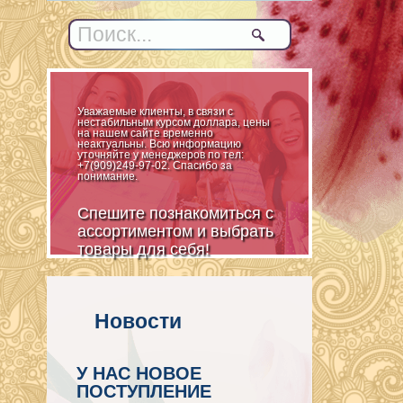
Уважаемые клиенты, в связи с
нестабильным курсом доллара, цены
на нашем сайте временно
неактуальны. Всю информацию
уточняйте у менеджеров по тел:
+7(909)249-97-02. Спасибо за
понимание.
Спешите познакомиться с
ассортиментом и выбрать
товары для себя!
Новости
У НАС НОВОЕ
ПОСТУПЛЕНИЕ