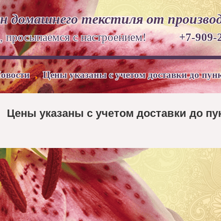
н домашнего текстиля от произво
ом, просыпаемся с настроением!
+7-909-
овости
Цены указаны с учетом доставки до пун
Цены указаны с учетом доставки до пу