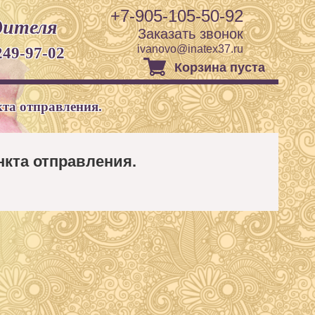
+7-905-105-50-92
дителя
Заказать звонок
ivanovo@inatex37.ru
249-97-02
Корзина пуста
кта отправления.
нкта отправления.