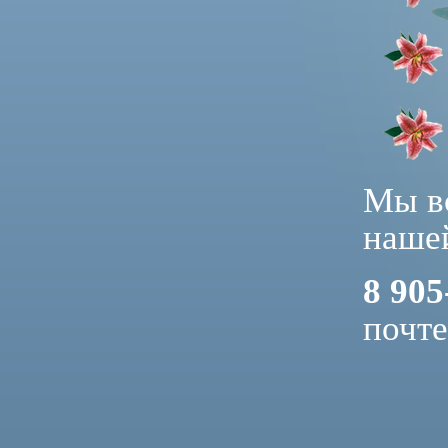
Мы вс
нашей
8 905
почт