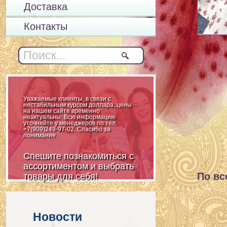
Доставка
Контакты
Уважаемые клиенты, в связи с
нестабильным курсом доллара, цены
на нашем сайте временно
неактуальны. Всю информацию
уточняйте у менеджеров по тел:
+7(909)249-97-02. Спасибо за
понимание.
Спешите познакомиться с
ассортиментом и выбрать
По вс
товары для себя!
Новости