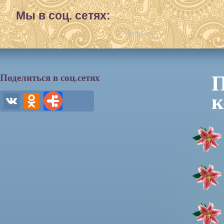
Мы в соц. сетях:
www.afisha-irkutsk.ru
П
Поделиться в соц.сетях
к